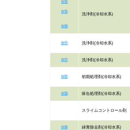
B⑧
B⑨
洗浄剤(冷却水系)
B⑩
B⑪
洗浄剤(冷却水系)
B⑪
洗浄剤(冷却水系)
B⑫
初期処理剤(冷却水系)
B⑬
保缶処理剤(冷却水系)
スライムコントロール剤
B⑭
緑青除去剤(冷却水系)