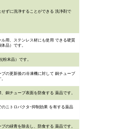
止せずに洗浄することができる 洗浄剤で
ール用、ステンレス材にも使用 できる硬質
液体品）です。
(粉末品）です。
ーブの更新後の冷凍機に対して 銅チューブ
す。
際、銅チューブ表面を防食する 薬品です。
のニトロバクタｰ抑制効果 を有する薬品
ーブの緑青を除去し、防食する 薬品です。