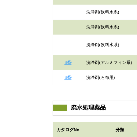
洗浄剤(飲料水系)
洗浄剤(飲料水系)
洗浄剤(飲料水系)
B⑮
洗浄剤(アルミフィン系)
B⑮
洗浄剤(ろ布用)
廃水処理薬品
カタログNo
分類