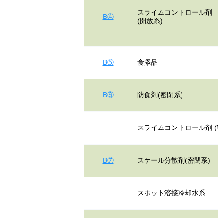
スライムコントロール剤
B④
(開放系)
B⑤
食添品
B⑥
防食剤(密閉系)
スライムコントロール剤 (
B⑦
スケール分散剤(密閉系)
スポット溶接冷却水系