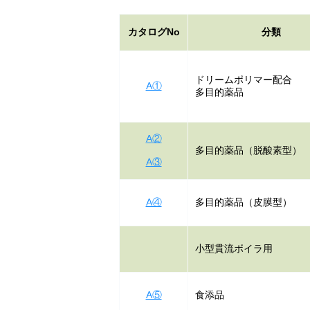
カタログNo
分類
ドリームポリマー配合
A①
多目的薬品
A②
多目的薬品（脱酸素型）
A③
A④
多目的薬品（皮膜型）
小型貫流ボイラ用
A⑤
食添品