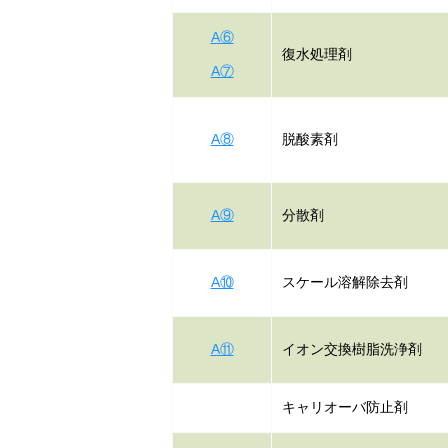
A⑥
復水処理剤
A⑦
A⑧
脱酸素剤
A⑨
分散剤
A⑩
スケール溶解除去剤
A⑪
イオン交換樹脂洗浄剤
キャリオーバ防止剤