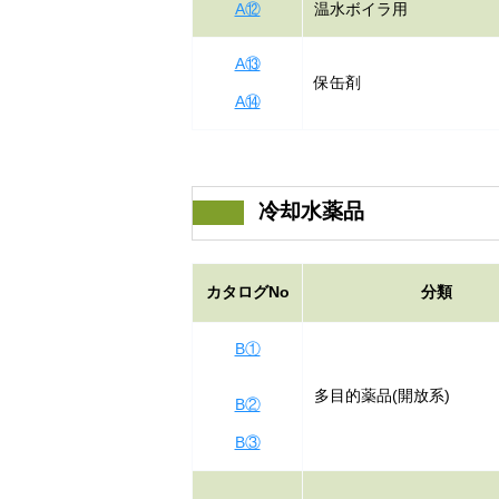
A⑫
温水ボイラ用
A⑬
保缶剤
A⑭
冷却水薬品
カタログNo
分類
B①
多目的薬品(開放系)
B②
B③