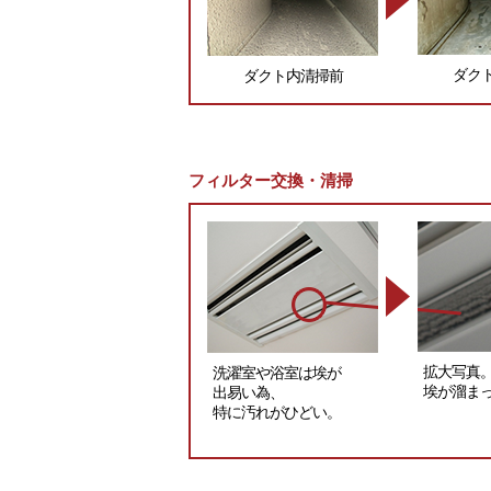
ダク
ダクト内清掃前
フィルター交換・清掃
拡大写真
洗濯室や浴室は埃が
埃が溜ま
出易い為、
特に汚れがひどい。